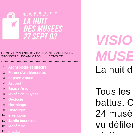
VISI
:::::::::::::::::::::::::::::::::::::::::::::::::::::::::::::::::::
MUSE
HOME
.
TRANSPORTS
.
MAXICARTE
.
ARCHIVES
.
SPONSORS
.
DOWNLOADS
.......
CONTACT
:::::::::::::::::::::::::::::::::::::::::::::::::::::::::::::::::::
La nuit
Archéologie et histoire
1
Forum d'architectures
2
Espace Arlaud
3
Art brut
4
Tous les
Beaux-Arts
5
Musée de l'Elysée
6
battus. 
Géologie
7
Hermitage
8
Historique
24 musée
9
Inventions
10
Jardin botanique
vu défil
11
Monétaire
12
mu.dac
13