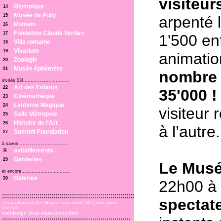
visiteur
Olympique
14
Musée de Pully
15
arpenté 
Romain
16
Fondation Claude Verdan
17
1'500 en
Villa romaine
18
Vivarium
19
animatio
Zoologie
20
Musée éphémère
21
nombre d
invités 03!...............................
Art des Enfants
22
35'000 !
Cinémathèque
23
Lanterne Magique
24
visiteur
Salle Métropole
25
Histoire de l'Art
26
à l’autre.
Summit Foundation
27
à savoir .................................
avitaillements
R
Garderies
29
Le Mus
et encore ................................
Galeries
30
22h00 à 
:::::::::::::::::::::::::::::::::::::::::::::::::::::::::::::::::::
spectat
association nuit des Musées lausannois 03 © tous droits
réservés
webdesign trivial mass production
:::::::::::::::::::::::::::::::::::::::::::::::::::::::::::::::::